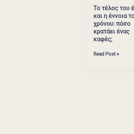
χρόνου:
Το τέλος του 
πόσο
και η έννοια τ
κρατάει
χρόνου: πόσο
ένας
κρατάει ένας
καφές;
καφές;
Read Post »