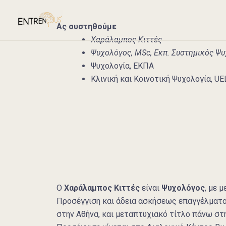
Skip
to
Ας συστηθούμε
content
Χαράλαμπος Κιττές
Ψυχολόγος, MSc, Εκπ. Συστημικός Ψ
Ψυχολογία, ΕΚΠΑ
Κλινική και Κοινοτική Ψυχολογία, UE
Ο
Χαράλαμπος Κιττές
είναι
Ψυχολόγος
, με 
Προσέγγιση και άδεια ασκήσεως επαγγέλματος
στην Αθήνα, και μεταπτυχιακό τίτλο πάνω στην